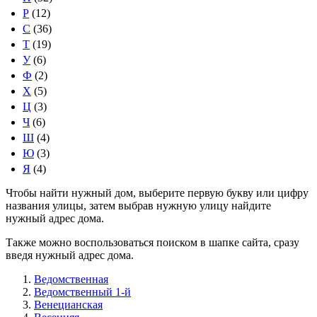
Р
(12)
С
(36)
Т
(19)
У
(6)
Ф
(2)
Х
(5)
Ц
(3)
Ч
(6)
Ш
(4)
Ю
(3)
Я
(4)
Чтобы найти нужный дом, выберите первую букву или цифру
названия улицы, затем выбрав нужную улицу найдите
нужный адрес дома.
Также можно воспользоваться поиском в шапке сайта, сразу
введя нужный адрес дома.
Ведомственная
Ведомственный 1-й
Венецианская