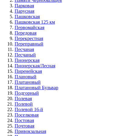
Памяти Чернобыльцев
Парковая
Парусная
Пашковская
Пашковская 125 км
Первомайская
Передовая
Перекрестная
Переправный
Песчаная
Песчаный
Пионерская
Пионерская/Лесная
Пиренейская
Плановый
Платановый
Платановый Бульвар
Подгорный
Полевая
Полевой
Полевой 16-й
Поселковая
Постовая
Почтовая
Привокзальная