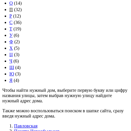
О
(14)
П
(32)
Р
(12)
С
(36)
Т
(19)
У
(6)
Ф
(2)
Х
(5)
Ц
(3)
Ч
(6)
Ш
(4)
Ю
(3)
Я
(4)
Чтобы найти нужный дом, выберите первую букву или цифру
названия улицы, затем выбрав нужную улицу найдите
нужный адрес дома.
Также можно воспользоваться поиском в шапке сайта, сразу
введя нужный адрес дома.
Павловская