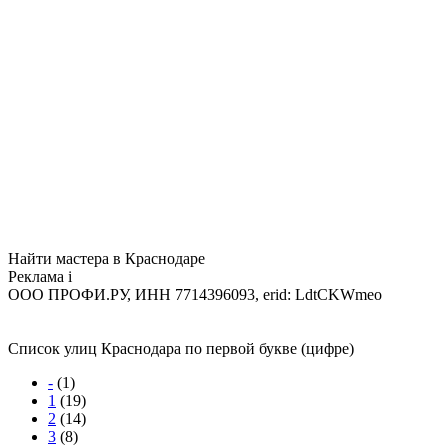
Найти мастера в Краснодаре
Реклама
i
ООО ПРОФИ.РУ, ИНН 7714396093, erid: LdtCKWmeo
Список улиц Краснодара по первой букве (цифре)
-
(1)
1
(19)
2
(14)
3
(8)