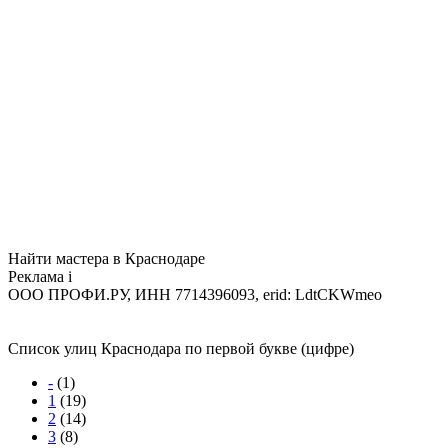
Найти мастера в Краснодаре
Реклама
i
ООО ПРОФИ.РУ, ИНН 7714396093, erid: LdtCKWmeo
Список улиц Краснодара по первой букве (цифре)
-
(1)
1
(19)
2
(14)
3
(8)