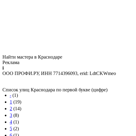
Найти мастера в Краснодаре
Реклама
i
ООО ПРОФИ.РУ, ИНН 7714396093, erid: LdtCKWmeo
Список улиц Краснодара по первой букве (цифре)
-
(1)
1
(19)
2
(14)
3
(8)
4
(1)
5
(2)
6
(1)