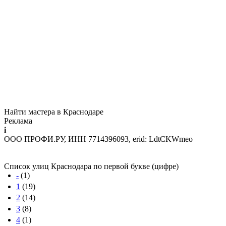
Найти мастера в Краснодаре
Реклама
i
ООО ПРОФИ.РУ, ИНН 7714396093, erid: LdtCKWmeo
Список улиц Краснодара по первой букве (цифре)
-
(1)
1
(19)
2
(14)
3
(8)
4
(1)