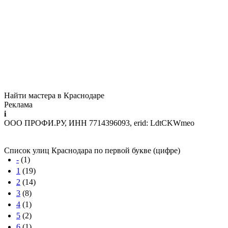
Найти мастера в Краснодаре
Реклама
i
ООО ПРОФИ.РУ, ИНН 7714396093, erid: LdtCKWmeo
Список улиц Краснодара по первой букве (цифре)
-
(1)
1
(19)
2
(14)
3
(8)
4
(1)
5
(2)
6
(1)