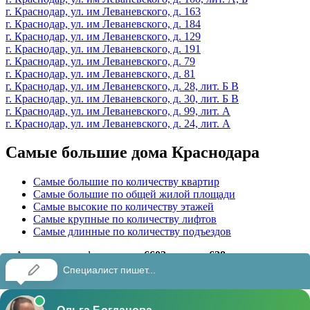
г. Краснодар, ул. им Леваневского, д. 163
г. Краснодар, ул. им Леваневского, д. 184
г. Краснодар, ул. им Леваневского, д. 129
г. Краснодар, ул. им Леваневского, д. 191
г. Краснодар, ул. им Леваневского, д. 79
г. Краснодар, ул. им Леваневского, д. 81
г. Краснодар, ул. им Леваневского, д. 28, лит. Б В
г. Краснодар, ул. им Леваневского, д. 30, лит. Б В
г. Краснодар, ул. им Леваневского, д. 99, лит. А
г. Краснодар, ул. им Леваневского, д. 24, лит. А
Самые большие дома Краснодара
Самые большие по количеству квартир
Самые большие по общей жилой площади
Самые высокие по количеству этажей
Самые крупные по количеству лифтов
Самые длинные по количеству подъездов
Актуальная информация о
6602
домах и
628
управляющих
жилыми домами организациях ЖКХ Краснодара на
01.08.2026
tutkrasnodar.ru • Жилые дома Краснодара •
Источник данных