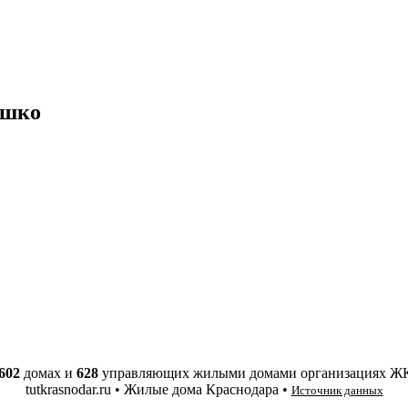
яшко
602
домах и
628
управляющих жилыми домами организациях Ж
tutkrasnodar.ru • Жилые дома Краснодара •
Источник данных