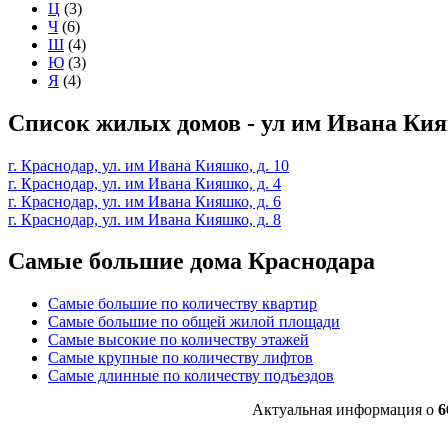
Ц
(3)
Ч
(6)
Ш
(4)
Ю
(3)
Я
(4)
Список жилых домов - ул им Ивана Ки
г. Краснодар, ул. им Ивана Кияшко, д. 10
г. Краснодар, ул. им Ивана Кияшко, д. 4
г. Краснодар, ул. им Ивана Кияшко, д. 6
г. Краснодар, ул. им Ивана Кияшко, д. 8
Самые большие дома Краснодара
Самые большие по количеству квартир
Самые большие по общей жилой площади
Самые высокие по количеству этажей
Самые крупные по количеству лифтов
Самые длинные по количеству подъездов
Актуальная информация о
6