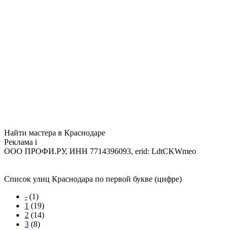
Найти мастера в Краснодаре
Реклама
i
ООО ПРОФИ.РУ, ИНН 7714396093, erid: LdtCKWmeo
Список улиц Краснодара по первой букве (цифре)
-
(1)
1
(19)
2
(14)
3
(8)