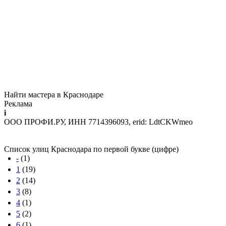
Найти мастера в Краснодаре
Реклама
i
ООО ПРОФИ.РУ, ИНН 7714396093, erid: LdtCKWmeo
Список улиц Краснодара по первой букве (цифре)
-
(1)
1
(19)
2
(14)
3
(8)
4
(1)
5
(2)
6
(1)