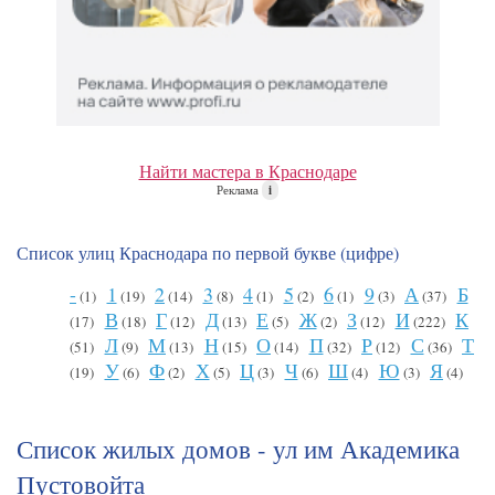
Найти мастера в Краснодаре
Реклама
i
Список улиц Краснодара по первой букве (цифре)
-
1
2
3
4
5
6
9
А
Б
(1)
(19)
(14)
(8)
(1)
(2)
(1)
(3)
(37)
В
Г
Д
Е
Ж
З
И
К
(17)
(18)
(12)
(13)
(5)
(2)
(12)
(222)
Л
М
Н
О
П
Р
С
Т
(51)
(9)
(13)
(15)
(14)
(32)
(12)
(36)
У
Ф
Х
Ц
Ч
Ш
Ю
Я
(19)
(6)
(2)
(5)
(3)
(6)
(4)
(3)
(4)
Список жилых домов - ул им Академика
Пустовойта