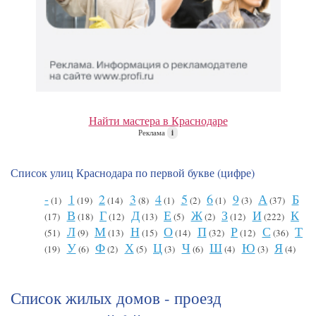
Найти мастера в Краснодаре
Реклама
i
Список улиц Краснодара по первой букве (цифре)
-
1
2
3
4
5
6
9
А
Б
(1)
(19)
(14)
(8)
(1)
(2)
(1)
(3)
(37)
В
Г
Д
Е
Ж
З
И
К
(17)
(18)
(12)
(13)
(5)
(2)
(12)
(222)
Л
М
Н
О
П
Р
С
Т
(51)
(9)
(13)
(15)
(14)
(32)
(12)
(36)
У
Ф
Х
Ц
Ч
Ш
Ю
Я
(19)
(6)
(2)
(5)
(3)
(6)
(4)
(3)
(4)
Список жилых домов - проезд