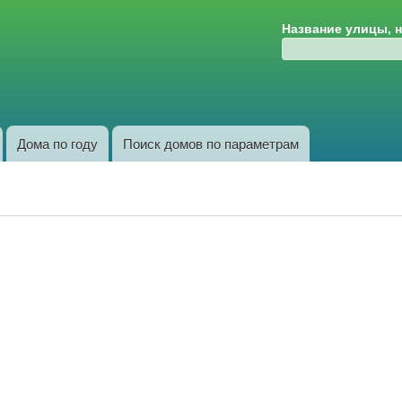
Перейти к
Название улицы, 
основному
содержанию
Дома по году
Поиск домов по параметрам