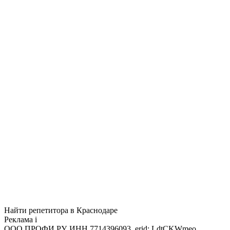
Найти репетитора в Краснодаре
Реклама
i
ООО ПРОФИ.РУ, ИНН 7714396093, erid: LdtCKWmeo