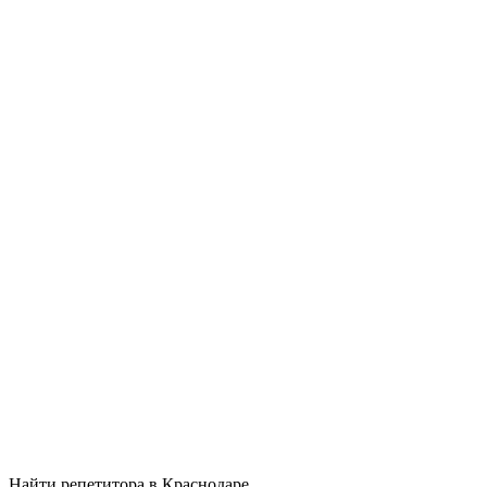
Найти репетитора в Краснодаре