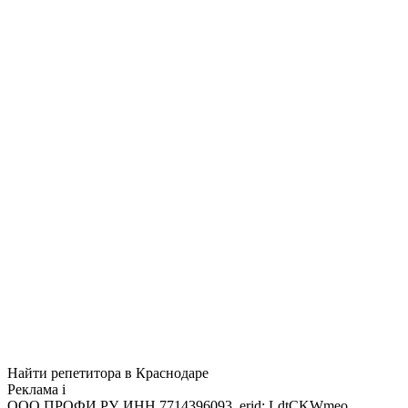
Найти репетитора в Краснодаре
Реклама
i
ООО ПРОФИ.РУ, ИНН 7714396093, erid: LdtCKWmeo