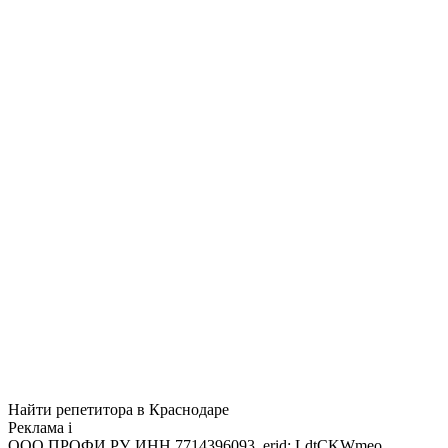
Найти репетитора в Краснодаре
Реклама
i
ООО ПРОФИ.РУ, ИНН 7714396093, erid: LdtCKWmeo