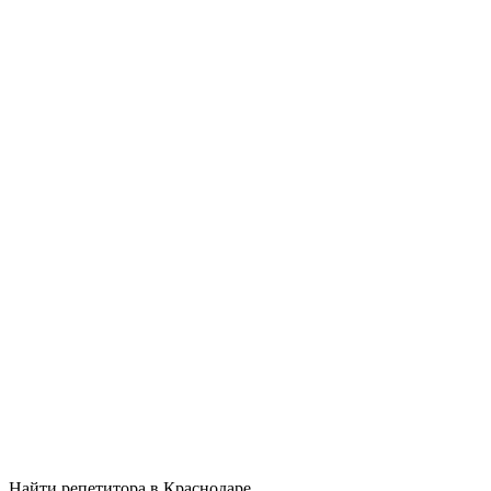
Найти репетитора в Краснодаре